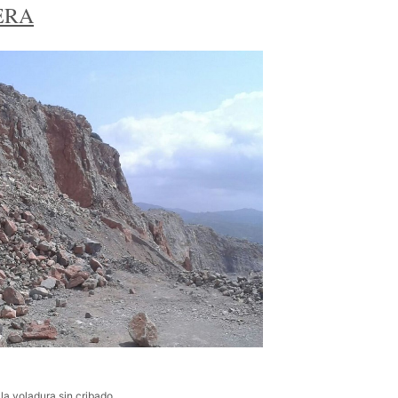
ERA
 la voladura sin cribado