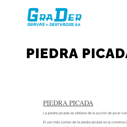
PIEDRA PICAD
PIEDRA PICADA
La piedra picada se obtiene de la acción de picar co
El uso más común de la piedra picada es la construcc