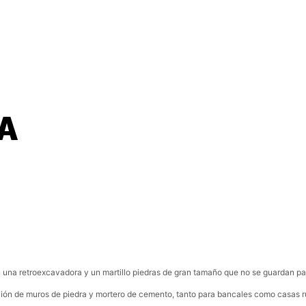
GRAVAS Y DERIVADOS
PRODUCTOS
TRA
A
n una retroexcavadora y un martillo piedras de gran tamaño que no se guardan pa
ión de muros de piedra y mortero de cemento, tanto para bancales como casas rur