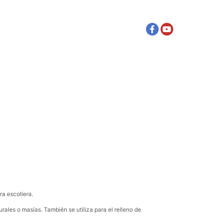
NSPORTE
CONTACTO
Más información
ra escollera.
ales o masías. También se utiliza para el relleno de