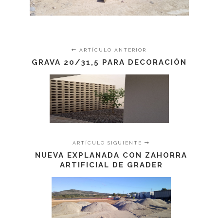
PIEDRA PICADA
ARTÍCULO ANTERIOR
GRAVA 20/31,5 PARA DECORACIÓN
FABRICACIÓN MURO PIEDRA PICADA
MURO PIEDRA PICADA 4
MURO PIEDRA PICADA 2
MURO PIEDRA PICADA 3
ARTÍCULO SIGUIENTE
NUEVA EXPLANADA CON ZAHORRA
ARTIFICIAL DE GRADER