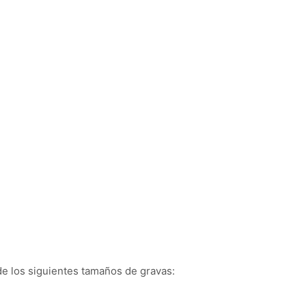
GRAVAS Y DERIVADOS
PRODUCTOS
TRA
e los siguientes tamaños de gravas: